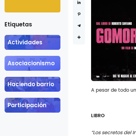
Khalil
Etiquetas
Actividades
Asociacionismo
Haciendo barrio
A pesar de todo un
Participación
LIBRO
“Los secretos del I