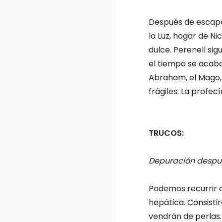
Después de escapar
la Luz, hogar de N
dulce. Perenell si
el tiempo se acaba 
Abraham, el Mago, 
frágiles. La profec
TRUCOS:
Depuración despu
Podemos recurrir a
hepática. Consisti
vendrán de perlas.