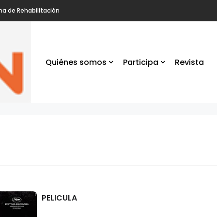
na de Rehabilitación
Quiénes somos
Participa
Revista
la
os
an en
PELICULA