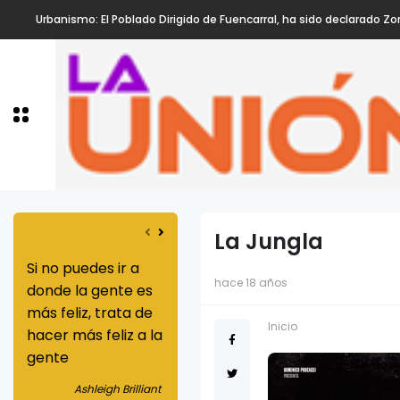
Urbanismo: El Poblado Dirigido de Fuencarral, ha sido declarado Zo
La Jungla
Si no puedes ir a
Nunca subestimes
Los dones que
hace 18 años
donde la gente es
tu habilidad para
provienen de 
más feliz, trata de
mejorar la vida de
justicia son
Inicio
hacer más feliz a la
alguien
superiores a l
gente
que se origin
Greg Louganis
la caridad
Ashleigh Brilliant