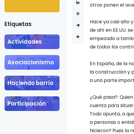
Khalil Gibran
otros ponen el ace
Hace ya casi año y
Etiquetas
de ahí en EE.UU. 
empezado a tambal
Actividades
de todos los cont
Asociacionismo
En España, de la 
la construcción y
a una parte import
Haciendo barrio
¿Qué pasa?. Quien 
Participación
cuenta para situar
Todo apunta, a qu
a personas o entid
hicieron? Pues la r