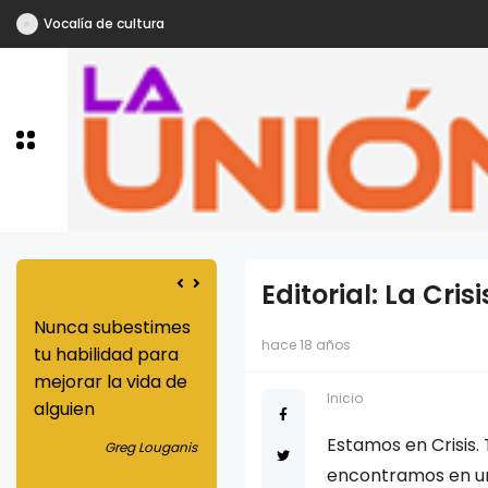
Vocalía de cultura
Editorial: La Crisi
a
Nunca subestimes
Los dones que
hace 18 años
 es
tu habilidad para
provienen de la
 de
mejorar la vida de
justicia son
Inicio
a la
alguien
superiores a los
que se originan en
Estamos en Crisis.
Greg Louganis
la caridad
encontramos en una
liant