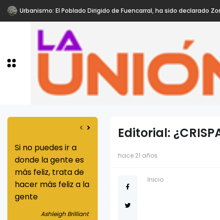
Urbanismo: El Poblado Dirigido de Fuencarral, ha sido declarado Zo
Editorial: ¿CRI
Si no puedes ir a
Nunca subestimes
Los dones que
hace 21 años
donde la gente es
tu habilidad para
provienen de 
más feliz, trata de
mejorar la vida de
justicia son
Inicio
hacer más feliz a la
alguien
superiores a l
gente
que se origin
Greg Louganis
la caridad
Ashleigh Brilliant