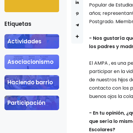
Khalil
Popular de Estudia
años; representant
Postgrado. Miembro 
Etiquetas
- Nos gustaría qu
Actividades
los padres y madr
Asociacionismo
El AMPA , es una p
participar en la vi
de nuestros hijos 
Haciendo barrio
contacto con los p
buenos ojos la col
Participación
- En tu opinión, 
que sería lo mism
Escolares?