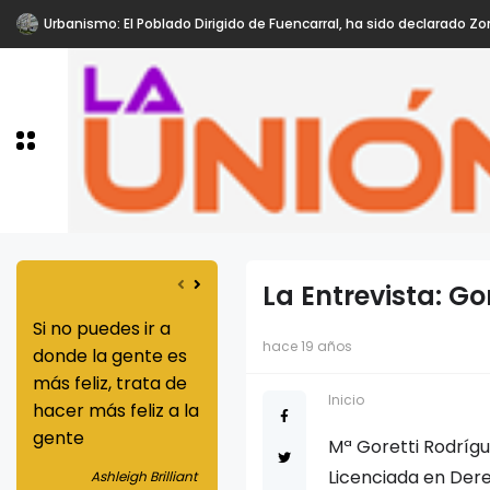
Urbanismo: El Poblado Dirigido de Fuencarral, ha sido declarado Zo
La Entrevista: G
Si no puedes ir a
Nunca subestimes
Los dones que
hace 19 años
donde la gente es
tu habilidad para
provienen de 
más feliz, trata de
mejorar la vida de
justicia son
Inicio
hacer más feliz a la
alguien
superiores a l
gente
que se origin
Mª Goretti Rodrígue
Greg Louganis
la caridad
Licenciada en Dere
Ashleigh Brilliant