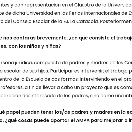
 Gibran
ntes y con representación en el Claustro de la Universid
e de dicha Universidad en las Ferias Internacionales de E
del Consejo Escolar de la E.I. La Caracola. Posteriorment
e nos contaras brevemente, ¿en qué consiste el trabajo
es, con los niños y niñas?
ersona jurídica, compuesta de padres y madres de los Cent
da escolar de sus hijos. Participar es intervenir; el trabaj
dentro de la Escuela de dos formas: interviniendo en el 
rofesores, a fin de llevar a cabo un proyecto que es co
aboración desinteresada de los padres, sino como una int
¿qué papel pueden tener los/as padres y madres en la e
o, ¿qué cosas puede aportar el AMPA para mejorar o 