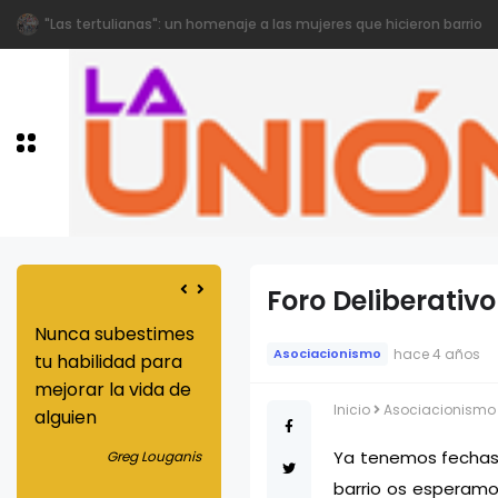
Vocalía de cultura
Foro Deliberativ
a
Nunca subestimes
Los dones que
hace 4 años
Asociacionismo
 es
tu habilidad para
provienen de la
 de
mejorar la vida de
justicia son
Inicio
Asociacionismo
a la
alguien
superiores a los
que se originan en
Ya tenemos fechas p
Greg Louganis
la caridad
liant
barrio os esperamos