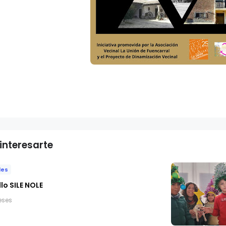
interesarte
des
lo SILE NOLE
eses