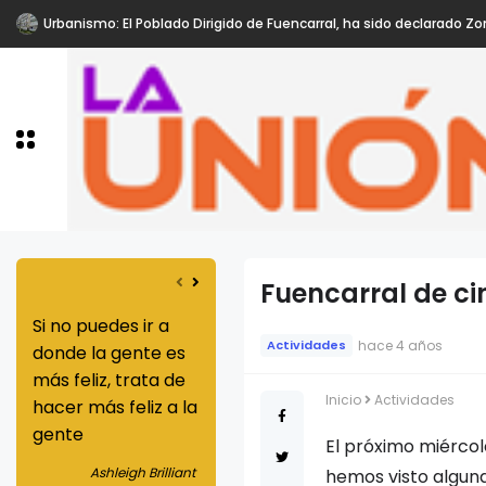
Urbanismo: El Poblado Dirigido de Fuencarral, ha sido declarado Zo
Fuencarral de ci
Si no puedes ir a
Nunca subestimes
Los dones que
hace 4 años
Actividades
donde la gente es
tu habilidad para
provienen de la
más feliz, trata de
mejorar la vida de
justicia son
Inicio
Actividades
hacer más feliz a la
alguien
superiores a los
gente
que se originan en
El próximo miércole
Greg Louganis
la caridad
Ashleigh Brilliant
hemos visto alguna