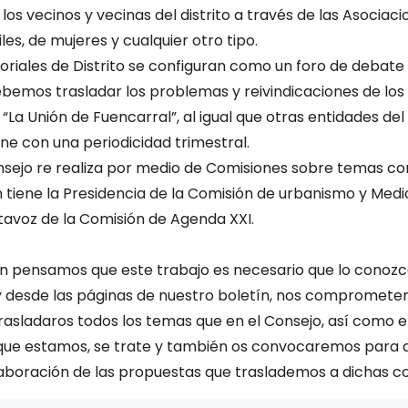
los vecinos y vecinas del distrito a través de las Asociac
les, de mujeres y cualquier otro tipo.
toriales de Distrito se configuran como un foro de debat
ebemos trasladar los problemas y reivindicaciones de los
 “La Unión de Fuencarral”, al igual que otras entidades d
ne con una periodicidad trimestral.
onsejo re realiza por medio de Comisiones sobre temas c
o
 tiene la Presidencia de la Comisión de urbanismo y Medi
tavoz de la Comisión de Agenda XXI.
ón pensamos que este trabajo es necesario que lo conozc
 y desde las páginas de nuestro boletín, nos compromete
trasladaros todos los temas que en el Consejo, así como e
 que estamos, se trate y también os convocaremos para 
elaboración de las propuestas que traslademos a dichas c