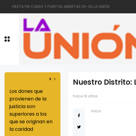
FIESTA FIN CURSO Y PUERTAS ABIERTAS 25-26 LA UNIÓN
Nuestro Distrito:
mes
Los dones que
hace 19 años
ra
provienen de la
 de
justicia son
Inicio
superiores a los
que se originan en
ganis
la caridad