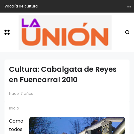
Vocalía de cultura
Cultura: Cabalgata de Reyes
en Fuencarral 2010
hace 17 años
Inicio
Como
todos